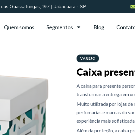
 das Guassatungas, 197 | Jabaquara - SP
Quem somos
Segmentos
Blog
Contat
VAREJO
Caixa presen
A caixa para presente pers
transformar a entrega em u
Muito utilizada por lojas de 
perfumarias e marcas do vare
experiência mais sofisticada 
Além da proteção, a caixa p