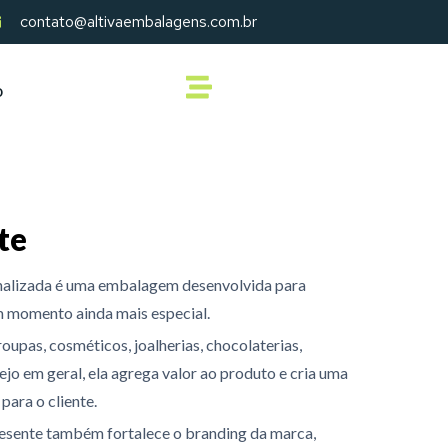
contato@altivaembalagens.com.br
o
te
onalizada é uma embalagem desenvolvida para
m momento ainda mais especial.
roupas, cosméticos, joalherias, chocolaterias,
jo em geral, ela agrega valor ao produto e cria uma
para o cliente.
resente também fortalece o branding da marca,