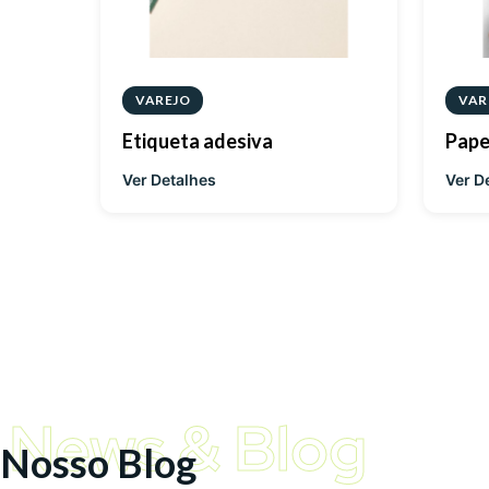
VAREJO
VAR
Etiqueta adesiva
Pape
Ver Detalhes
Ver D
News & Blog
Nosso Blog