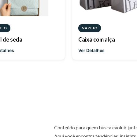
EJO
VAREJO
l de seda
Caixa com alça
etalhes
Ver Detalhes
Conteúdo para quem busca evoluir junt
Aqui você encontra tendências, insights 