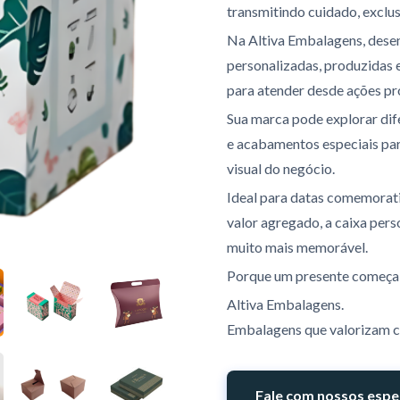
transmitindo cuidado, exclu
Na Altiva Embalagens, dese
personalizadas, produzidas
para atender desde ações p
Sua marca pode explorar dife
e acabamentos especiais par
visual do negócio.
Ideal para datas comemorati
valor agregado, a caixa pers
muito mais memorável.
Porque um presente começa
Altiva Embalagens.
Embalagens que valorizam ca
Fale com nossos espec